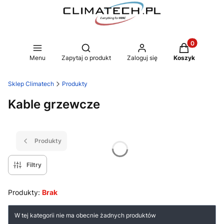
Produkty w k
Otwórz wyszukiwarkę
Menu
Zapytaj o produkt
Zaloguj się
Koszyk
Sklep Climatech
Produkty
Kable grzewcze
Produkty
Filtry
Produkty:
Brak
Lista produktów
W tej kategorii nie ma obecnie żadnych produktów