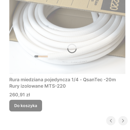
Rura miedziana pojedyncza 1/4 - QsanTec -20m
Rury izolowane MTS-220
Cena
260,91 zł
Do koszyka