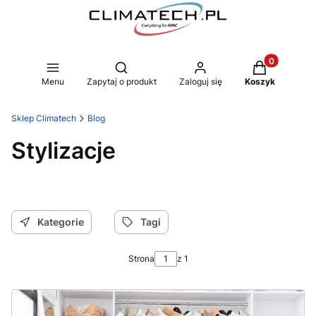
Produkty w k
Otwórz wyszukiwarkę
Menu
Zapytaj o produkt
Zaloguj się
Koszyk
Sklep Climatech
Blog
Stylizacje
Kategorie
Tagi
Strona
z 1