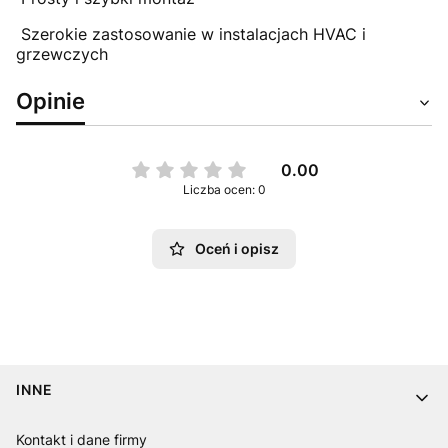
Szerokie zastosowanie w instalacjach HVAC i
grzewczych
Opinie
0.00
Liczba ocen: 0
Oceń i opisz
Linki w stopce
INNE
Kontakt i dane firmy