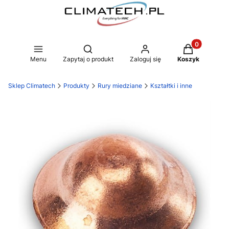
Produkty w k
Otwórz wyszukiwarkę
Menu
Zapytaj o produkt
Zaloguj się
Koszyk
Sklep Climatech
Produkty
Rury miedziane
Kształtki i inne